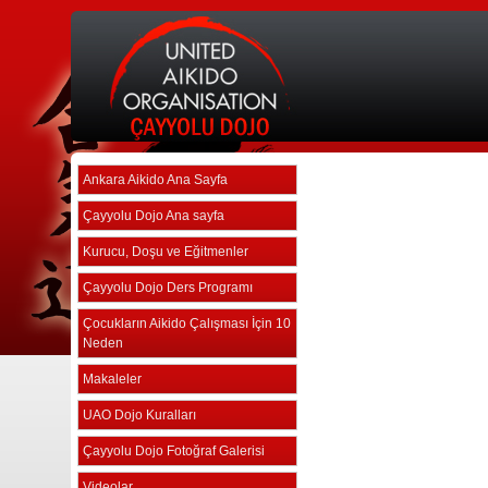
Ankara Aikido Ana Sayfa
Çayyolu Dojo Ana sayfa
Kurucu, Doşu ve Eğitmenler
Çayyolu Dojo Ders Programı
Çocukların Aikido Çalışması İçin 10
Neden
Makaleler
UAO Dojo Kuralları
Çayyolu Dojo Fotoğraf Galerisi
Videolar