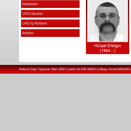
Makaleler
UAO Okulları
UAO İş Rehberi
İletişim
Kolej-In Dojo Taşpınar Mah.2800.Cadde No:5/B 06830 Gölbaşı-İncek/ANKARA T